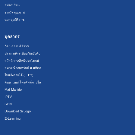
สมัครเรียน
รางวัลคุณภาพ
หอสมุดศิริราช
บุคลากร
วัฒนธรรมศิริราช
ประกาศ/ระเบียบ/ข้อบังคับ
สวัสดิการ/สิทธิประโยชน์
สหกรณ์ออมทรัพย์ ม.มหิดล
ใบแจ้งรายได้ (E-PY)
ค้นหาเบอร์โทรศัพท์ภายใน
Mail Mahidol
IPTV
SiBN
Download Si Logo
E-Learning