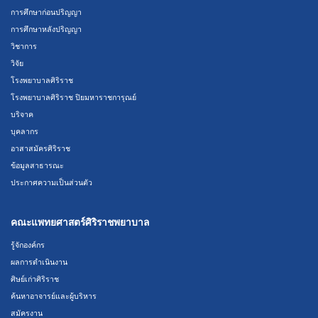
การศึกษาก่อนปริญญา
การศึกษาหลังปริญญา
วิชาการ
วิจัย
โรงพยาบาลศิริราช
โรงพยาบาลศิริราช ปิยมหาราชการุณย์
บริจาค
บุคลากร
อาสาสมัครศิริราช
ข้อมูลสาธารณะ
ประกาศความเป็นส่วนตัว
คณะแพทยศาสตร์ศิริราชพยาบาล
รู้จักองค์กร
ผลการดำเนินงาน
ศิษย์เก่าศิริราช
ค้นหาอาจารย์และผู้บริหาร
สมัครงาน