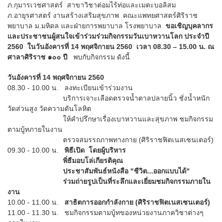
ภ.กุมารเวชศาสตร์
สาขาวิชาต่อมไร้ท่อและเมตะบอลิสม
ภ.อายุรศาสตร์ งานสร้างเสริมสุขภาพ
คณะแพทยศาสตร์ศิริราช
พยาบาล ม.มหิดล และฝ่ายการพยาบาล โรงพยาบาล
ขอเชิญบุคลากร
และประชาชนผู้สนใจเข้าร่วมร่วมกิจกรรมวันเบาหวานโลก ประจำปี
2560 ในวันอังคารที่ 14 พฤศจิกายน 2560 เวลา 08.30 – 15.00 น. ณ
ศาลาศิริราช ๑๐๐ ปี
พบกับกิจกรรม ดังนี้
วันอังคารที่ 14 พฤศจิกายน 2560
08.30 - 10.00 น. ลงทะเบียนเข้าร่วมงาน
บริการเจาะเลือดตรวจน้ำตาลปลายนิ้ว ชั่งน้ำหนัก
วัดส่วนสูง วัดความดันโลหิต
ให้คำปรึกษาเรื่องเบาหวานและสุขภาพ ชมกิจกรรม
ตามบู้ทภายในงาน
ตรวจสมรรถภาพทางกาย (ศิริราชฟิตเนสเซนเตอร์)
09.30 - 10.00 น.
พิธีเปิด โดยผู้บริหาร
พิํธีมอบโล่เกียรติคุณ
ประชาสัมพันธ์หนังสือ "ชีวิต...ออกแบบได้"
ร่วมถ่ายรูปเป็นที่ระลึกและเยี่ยมชมกิจกรรมภายใน
งาน
10.00 - 11.00 น.
สาธิตการออกกำลังกาย
(ศิริราชฟิตเนสเซนเตอร์)
11.00 - 11.30 น.
ชมกิจกรรมตามบู้ทของหน่วยงานภาควิชาต่างๆ