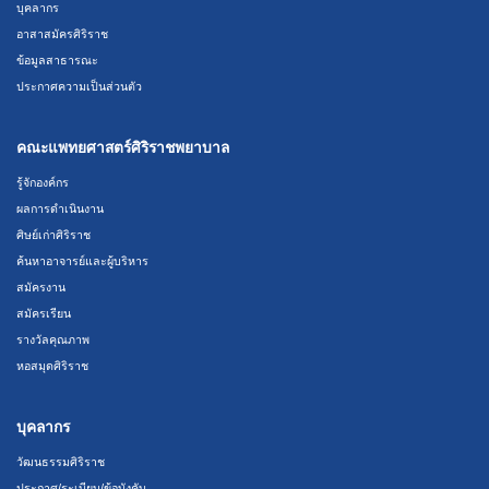
บุคลากร
อาสาสมัครศิริราช
ข้อมูลสาธารณะ
ประกาศความเป็นส่วนตัว
คณะแพทยศาสตร์ศิริราชพยาบาล
รู้จักองค์กร
ผลการดำเนินงาน
ศิษย์เก่าศิริราช
ค้นหาอาจารย์และผู้บริหาร
สมัครงาน
สมัครเรียน
รางวัลคุณภาพ
หอสมุดศิริราช
บุคลากร
วัฒนธรรมศิริราช
ประกาศ/ระเบียบ/ข้อบังคับ