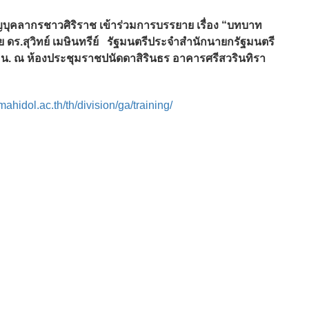
ุคลากรชาวศิริราช เข้าร่วมการบรรยาย เรื่อง “บทบาท
ดร.สุวิทย์ เมษินทรีย์ รัฐมนตรีประจำสำนักนายกรัฐมนตรี
30 น. ณ ห้องประชุมราชปนัดดาสิรินธร อาคารศรีสวรินทิรา
mahidol.ac.th/th/division/ga/training/