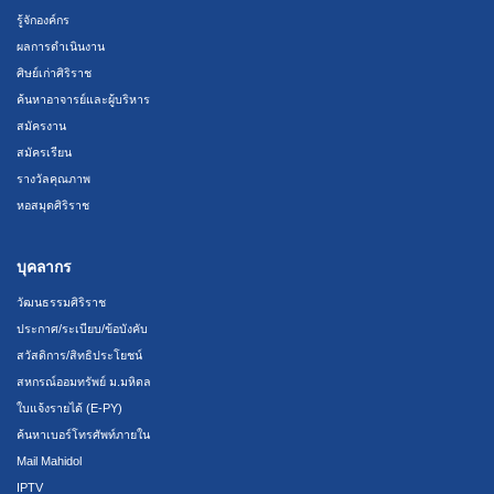
รู้จักองค์กร
ผลการดำเนินงาน
ศิษย์เก่าศิริราช
ค้นหาอาจารย์และผู้บริหาร
สมัครงาน
สมัครเรียน
รางวัลคุณภาพ
หอสมุดศิริราช
บุคลากร
วัฒนธรรมศิริราช
ประกาศ/ระเบียบ/ข้อบังคับ
สวัสดิการ/สิทธิประโยชน์
สหกรณ์ออมทรัพย์ ม.มหิดล
ใบแจ้งรายได้ (E-PY)
ค้นหาเบอร์โทรศัพท์ภายใน
Mail Mahidol
IPTV