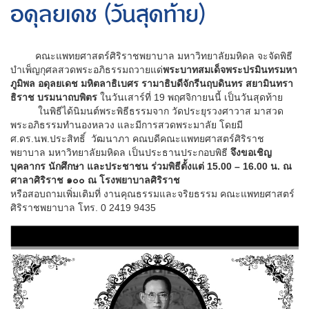
อดุลยเดช (วันสุดท้าย)
คณะแพทยศาสตร์ศิริราชพยาบาล มหาวิทยาลัยมหิดล จะจัดพิธี
บำเพ็ญกุศลสวดพระอภิธรรมถวายแด่
พระบาทสมเด็จพระปรมินทรมหา
ภูมิพล อดุลยเดช มหิตลาธิเบศร รามาธิบดีจักรีนฤบดินทร สยามินทรา
ธิราช บรมนาถบพิตร
ในวันเสาร์ที่ 19 พฤศจิกายนนี้ เป็นวันสุดท้าย
ในพิธีได้นิมนต์พระพิธีธรรมจาก วัดประยุรวงศาวาส มาสวด
พระอภิธรรมทำนองหลวง และมีการสวดพระมาลัย โดยมี
ศ.ดร.นพ.ประสิทธิ์ วัฒนาภา คณบดีคณะแพทยศาสตร์ศิริราช
พยาบาล มหาวิทยาลัยมหิดล เป็นประธานประกอบพิธี
จึงขอเชิญ
บุคลากร นักศึกษา และประชาชน ร่วมพิธีตั้งแต่ 15.00 – 16.00 น. ณ
ศาลาศิริราช ๑๐๐ ณ โรงพยาบาลศิริราช
หรือสอบถามเพิ่มเติมที่ งานคุณธรรมและจริยธรรม คณะแพทยศาสตร์
ศิริราชพยาบาล โทร. 0 2419 9435