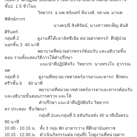
ชั้น1 1.5 ชั่วโมง
วิทยากร อ.นพ.ชนินทร์ ลิ่มวงศ์, รศ.นพ. มานพ
พิทักษ์ภากร
นางดรุณี สิงคิรัตน์, นางสาวพรเพ็ญ ตันติ
ศิรินทร์
กลุ่มที่ 2 ดูงานที่โต๊ะธาลัสซีเมีย หน่วยฝากครรภ์ ตึกผู้ป่วย
นอกชั้น 3 40 นาที
พยาบาลที่หน่วยฝากครรภ์ต้อนรับ และอธิบายขั้น
ตอน รวมทั้งแสดงวิธีการให้คำปรึกษา
แนะนำที่ปฏิบัติจริง วิทยากร นางทรงใจ สุวรรณ
ทศ
กลุ่มที่ 3 ดูงานที่หน่วยเวชศาสตร์มารดาและทารก ตึกพระ
ศรีฯชั้น 6 40 นาที
พยาบาลที่หน่วยเวชศาสตร์มารดาและทารกต้อนรับ
และอธิบายขั้นตอนการตรวจ และให้
คำปรึกษา แนะนำที่ปฏิบัติจริง วิทยากร
ดร.ประคอง ชื่นวัฒนา
กลุ่มที่ 2และกลุ่มที่ 3 สลับกันหลัง 40 นาทีเมื่อครบ
80 นาที
10.00 - 10.15 น. ทั้ง 3 กลุ่ม พัก อาหารว่าง ที่ตึกอานันทราช
10.15 - 12.00 น. ดำเนินกิจกรรมต่อ กลุ่มที่1 ไปดูงานที่หน่วยฝาก