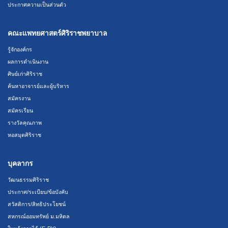
ประกาศความเป็นส่วนตัว
คณะแพทยศาสตร์ศิริราชพยาบาล
รู้จักองค์กร
ผลการดำเนินงาน
ศิษย์เก่าศิริราช
ค้นหาอาจารย์และผู้บริหาร
สมัครงาน
สมัครเรียน
รางวัลคุณภาพ
หอสมุดศิริราช
บุคลากร
วัฒนธรรมศิริราช
ประกาศ/ระเบียบ/ข้อบังคับ
สวัสดิการ/สิทธิประโยชน์
สหกรณ์ออมทรัพย์ ม.มหิดล