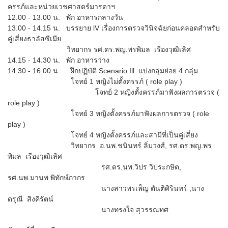
ครรภ์และหน่วยเวชศาสตร์มารดาฯ
12.00 - 13.00 น. พัก อาหารกลางวัน
13.00 - 14.15 น. บรรยาย lV เรื่องการตรวจวินิจฉัยก่อนคลอดสำหรับ
คู่เสี่ยงธาลัสซีเมีย
วิทยากร รศ.ดร.พญ.พรพิมล เรืองวุฒิเลิศ
14.15 - 14.30 น. พัก อาหารว่าง
14.30 - 16.00 น. ฝึกปฏิบัติ Scenario Ill แบ่งกลุ่มย่อย 4 กลุ่ม
โจทย์ 1 หญิงไม่ตั้งครรภ์ ( role play )
โจทย์ 2 หญิงตั้งครรภ์มาฟังผลการตรวจ (
role play )
โจทย์ 3 หญิงตั้งครรภ์มาฟังผลการตรวจ ( role
play )
โจทย์ 4 หญิงตั้งครรภ์และสามีที่เป็นคู่เสี่ยง
วิทยากร อ.นพ.ชนินทร์ ลิ่มวงศ์, รศ.ดร.พญ.พร
พิมล เรืองวุฒิเลิศ
รศ.ดร.นพ.วิปร วิประกษิต,
รศ.นพ.มานพ พิทักษ์ภากร
นางสาวพรเพ็ญ ตันติศิรินทร์ ,นาง
ดรุณี สิงคิรัตน์
นางทรงใจ สุวรรณทศ