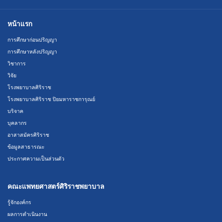
หน้าแรก
การศึกษาก่อนปริญญา
การศึกษาหลังปริญญา
วิชาการ
วิจัย
โรงพยาบาลศิริราช
โรงพยาบาลศิริราช ปิยมหาราชการุณย์
บริจาค
บุคลากร
อาสาสมัครศิริราช
ข้อมูลสาธารณะ
ประกาศความเป็นส่วนตัว
คณะแพทยศาสตร์ศิริราชพยาบาล
รู้จักองค์กร
ผลการดำเนินงาน