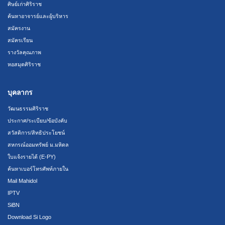
ศิษย์เก่าศิริราช
ค้นหาอาจารย์และผู้บริหาร
สมัครงาน
สมัครเรียน
รางวัลคุณภาพ
หอสมุดศิริราช
บุคลากร
วัฒนธรรมศิริราช
ประกาศ/ระเบียบ/ข้อบังคับ
สวัสดิการ/สิทธิประโยชน์
สหกรณ์ออมทรัพย์ ม.มหิดล
ใบแจ้งรายได้ (E-PY)
ค้นหาเบอร์โทรศัพท์ภายใน
Mail Mahidol
IPTV
SiBN
Download Si Logo