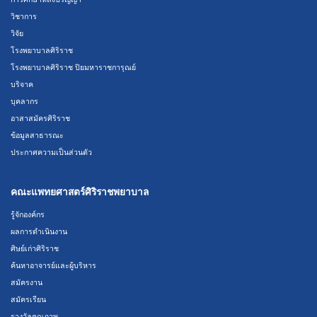
วิชาการ
วิจัย
โรงพยาบาลศิริราช
โรงพยาบาลศิริราช ปิยมหาราชการุณย์
บริจาค
บุคลากร
อาสาสมัครศิริราช
ข้อมูลสาธารณะ
ประกาศความเป็นส่วนตัว
คณะแพทยศาสตร์ศิริราชพยาบาล
รู้จักองค์กร
ผลการดำเนินงาน
ศิษย์เก่าศิริราช
ค้นหาอาจารย์และผู้บริหาร
สมัครงาน
สมัครเรียน
รางวัลคุณภาพ