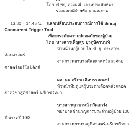
โดย ศ.พญ.ดวงมณี เลาหประสิทธิพร
รองคณบดีฝ่ายพัฒนาคุณภาพ
13.30 – 14.45 น.
แลกเปลี่ยนประสบการณ์การใช้ Siriraj
Concurrent Trigger Tool
เพื่อยกระดับความปลอดภัยของผู้ป่วย
โดย
นางสาวเพ็ญสุข ยุวภูษิตานนท์
หัวหน้าหอผู้ป่วย ไอ. ซี. ยู. ประสาท
ศัลยศาสตร์
งานการพยาบาลศัลยศาสตร์และศัลย
ศาสตร์ออร์โธปิดิกส์
ผศ. นพ.ตรีภพ เลิศบรรณพงษ์
หัวหน้าทีมดูแลผู้ป่วยตกเลือดหลังคลอด
ภาควิชาสูติศาสตร์-นรีเวชวิทยา
นางสาวสุภาภรณ์ กวัดแกว่ง
พยาบาลชำนาญการประจำหอผู้ป่วย 100
ปี พระศรี 10/3
งานการพยาบาลสูติศาสตร์-นรีเวชวิทยา