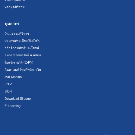
หอสมุดศิริราช
บุคลากร
วัฒนธรรมศิริราช
ประกาศ/ระเบียบ/ข้อบังคับ
สวัสดิการ/สิทธิประโยชน์
สหกรณ์ออมทรัพย์ ม.มหิดล
ใบแจ้งรายได้ (E-PY)
ค้นหาเบอร์โทรศัพท์ภายใน
Mail Mahidol
IPTV
SiBN
Download Si Logo
E-Learning