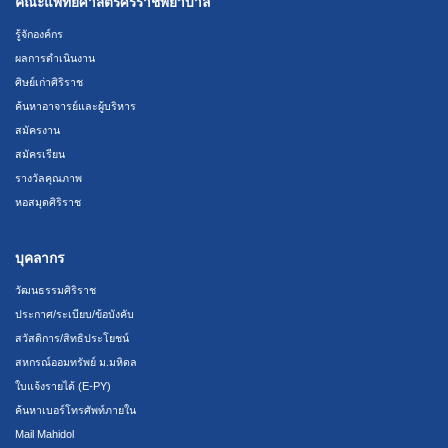
คณะแพทยศาสตร์ศิริราชพยาบาล
รู้จักองค์กร
ผลการดำเนินงาน
ศิษย์เก่าศิริราช
ค้นหาอาจารย์และผู้บริหาร
สมัครงาน
สมัครเรียน
รางวัลคุณภาพ
หอสมุดศิริราช
บุคลากร
วัฒนธรรมศิริราช
ประกาศ/ระเบียบ/ข้อบังคับ
สวัสดิการ/สิทธิประโยชน์
สหกรณ์ออมทรัพย์ ม.มหิดล
ใบแจ้งรายได้ (E-PY)
ค้นหาเบอร์โทรศัพท์ภายใน
Mail Mahidol