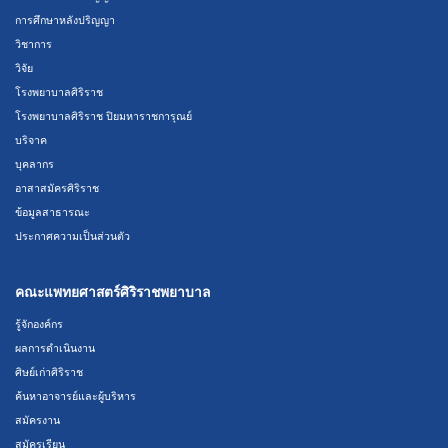
การศึกษาหลังปริญญา
วิชาการ
วิจัย
โรงพยาบาลศิริราช
โรงพยาบาลศิริราช ปิยมหาราชการุณย์
บริจาค
บุคลากร
อาสาสมัครศิริราช
ข้อมูลสาธารณะ
ประกาศความเป็นส่วนตัว
คณะแพทยศาสตร์ศิริราชพยาบาล
รู้จักองค์กร
ผลการดำเนินงาน
ศิษย์เก่าศิริราช
ค้นหาอาจารย์และผู้บริหาร
สมัครงาน
สมัครเรียน