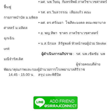
• ผศ. นพ.วิษณุ กัมทรทิพย์ ภาควิชาเวชศาสตร์
ฟื้นฟู
• รศ. ดร.วิมลวรรณ เหียงแก้ว คณะ
กายภาพบำบัด ม.มหิดล
• ผศ. ดร.ศรัณยา โฆสิตะมงคล คณะพยาบาล
ศาสตร์ ม.มหิดล
• อ. พญ.ทิพา ชาคร ภาควิชาเวชศาสตร์
ฉุกเฉิน
• น.ส.นิรมล ลิรัฐพงค์ หัวหน้าหอผู้ป่วย Stroke
unit
ผู้ดำเนินการอภิปราย
: รศ. นพ.เชิดชัย นพ
มณีจำรัสเลิศ
ผู้ช่วยคณบดีฝ่าย
พัฒนาคุณภาพและรองผู้อำนวยการโรงพยาบาลศิริราช
14.45 - 15.00 น. สรุป และพิธีปิด