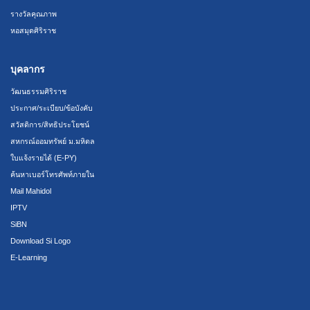
รางวัลคุณภาพ
หอสมุดศิริราช
บุคลากร
วัฒนธรรมศิริราช
ประกาศ/ระเบียบ/ข้อบังคับ
สวัสดิการ/สิทธิประโยชน์
สหกรณ์ออมทรัพย์ ม.มหิดล
ใบแจ้งรายได้ (E-PY)
ค้นหาเบอร์โทรศัพท์ภายใน
Mail Mahidol
IPTV
SiBN
Download Si Logo
E-Learning