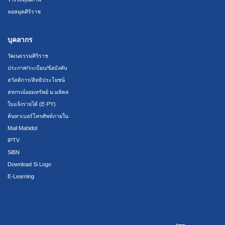
หอสมุดศิริราช
บุคลากร
วัฒนธรรมศิริราช
ประกาศ/ระเบียบ/ข้อบังคับ
สวัสดิการ/สิทธิประโยชน์
สหกรณ์ออมทรัพย์ ม.มหิดล
ใบแจ้งรายได้ (E-PY)
ค้นหาเบอร์โทรศัพท์ภายใน
Mail Mahidol
IPTV
SiBN
Download Si Logo
E-Learning