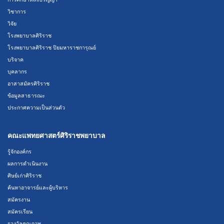
วิชาการ
วิจัย
โรงพยาบาลศิริราช
โรงพยาบาลศิริราช ปิยมหาราชการุณย์
บริจาค
บุคลากร
อาสาสมัครศิริราช
ข้อมูลสาธารณะ
ประกาศความเป็นส่วนตัว
คณะแพทยศาสตร์ศิริราชพยาบาล
รู้จักองค์กร
ผลการดำเนินงาน
ศิษย์เก่าศิริราช
ค้นหาอาจารย์และผู้บริหาร
สมัครงาน
สมัครเรียน
รางวัลคุณภาพ