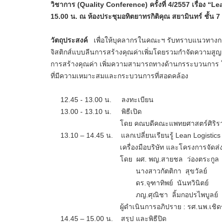
วิชาการ (Quality Conference) ครั้งที่ 4/2557 เรื่อง “
15.00 น. ณ ห้องประชุมอทิตยาทรกิติคุณ สยามินทร์ ชั้น 7
วัตถุประสงค์
เพื่อให้บุคลากรในคณะฯ รับทราบแนวทางกา
จิสติกส์แบบลีนการสร้างคุณค่าเพิ่มโดยรวมกำจัดความสูญ
การสร้างคุณค่า เพิ่มความสามารถทางด้านกรระบวนการ 
ที่มีความเหมาะสมและกระบวนการที่สอดคล้อง
12.45 - 13.00 น. ลงทะเบียน
13.00 - 13.10 น. พิธีเปิด
โดย คณบดีคณะแพทยศาสตร์ศิริราช
13.10 – 14.45 น. แลกเปลี่ยนเรียนรู้ Lean Logistics
เครื่องมือบริษัท และโครงการจัดส่งยาทางไ
โดย ผศ. พญ.สายชล ว่องตระกูล ภาควิชาศั
นางสาวกัตติกา สุขวัลย์ หัวหน้างา
ดร.จุฑาทิพย์ นันทวินิตย์ งานกา
ภญ.ศุณิชา ลิ้มกอปรไพบูลย์ ฝ่าย
ผู้ดำเนินการอภิปราย : รศ.นพ.เชิดชัย น
14.45 – 15.00 น. สรุป และพิธีปิด