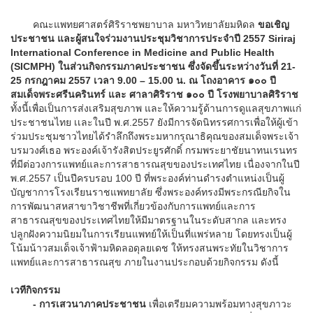
คณะแพทยศาสตร์ศิริราชพยาบาล มหาวิทยาลัยมหิดล
ขอเชิญ
ประชาชน และผู้สนใจร่วมงานประชุมวิชาการประจำปี 2557 Siriraj
International Conference in Medicine and Public Health
(SICMPH) ในส่วนกิจกรรมภาคประชาชน ซึ่งจัดขึ้นระหว่างวันที่ 21-
25 กรกฎาคม 2557 เวลา 9.00 – 15.00 น. ณ โถงอาคาร ๑๐๐ ปี
สมเด็จพระศรีนครินทร์ และ ศาลาศิริราช ๑๐๐ ปี โรงพยาบาลศิริราช
ทั้งนี้เพื่อเป็นการส่งเสริมสุขภาพ และให้ความรู้ด้านการดูแลสุขภาพแก่
ประชาชนไทย เเละในปี พ.ศ.2557 ยังมีการจัดนิทรรศการเพื่อให้ผู้เข้า
ร่วมประชุมชาวไทยได้รำลึกถึงพระมหากรุณาธิคุณของสมเด็จพระเจ้า
บรมวงศ์เธอ พระองค์เจ้ารังสิตประยูรศักดิ์ กรมพระยาชัยนาทนเรนทร
ที่มีต่อวงการแพทย์และการสาธารณสุขของประเทศไทย เนื่องจากในปี
พ.ศ.2557 เป็นปีครบรอบ 100 ปี ที่พระองค์ท่านดำรงตำแหน่งเป็นผู้
บัญชาการโรงเรียนราชแพทยาลัย ซึ่งพระองค์ทรงมีพระกรณียกิจใน
การพัฒนาสหสาขาวิชาชีพที่เกี่ยวข้องกับการแพทย์และการ
สาธารณสุขของประเทศไทยให้มีมาตรฐานในระดับสากล และทรง
ปลูกฝังความนิยมในการเรียนแพทย์ให้เป็นที่แพร่หลาย โดยทรงเป็นผู้
โน้มน้าวสมเด็จเจ้าฟ้ามหิดลอดุลยเดช ให้ทรงสนพระทัยในวิชาการ
แพทย์และการสาธารณสุข ภายในงานประกอบด้วยกิจกรรม ดังนี้
เวทีกิจกรรม
-
การเสวนาภาคประชาชน
เพื่อเตรียมความพร้อมทางสุขภาวะ