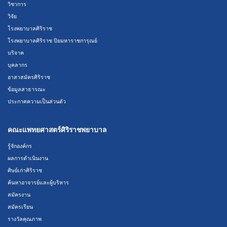
วิชาการ
วิจัย
โรงพยาบาลศิริราช
โรงพยาบาลศิริราช ปิยมหาราชการุณย์
บริจาค
บุคลากร
อาสาสมัครศิริราช
ข้อมูลสาธารณะ
ประกาศความเป็นส่วนตัว
คณะแพทยศาสตร์ศิริราชพยาบาล
รู้จักองค์กร
ผลการดำเนินงาน
ศิษย์เก่าศิริราช
ค้นหาอาจารย์และผู้บริหาร
สมัครงาน
สมัครเรียน
รางวัลคุณภาพ