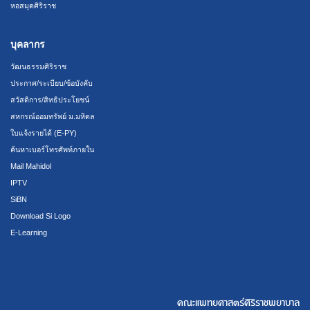
หอสมุดศิริราช
บุคลากร
วัฒนธรรมศิริราช
ประกาศ/ระเบียบ/ข้อบังคับ
สวัสดิการ/สิทธิประโยชน์
สหกรณ์ออมทรัพย์ ม.มหิดล
ใบแจ้งรายได้ (E-PY)
ค้นหาเบอร์โทรศัพท์ภายใน
Mail Mahidol
IPTV
SiBN
Download Si Logo
E-Learning
คณะแพทยศาสตร์ศิริราชพยาบาล