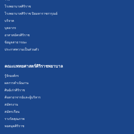
โรงพยาบาลศิริราช
โรงพยาบาลศิริราช ปิยมหาราชการุณย์
บริจาค
บุคลากร
อาสาสมัครศิริราช
ข้อมูลสาธารณะ
ประกาศความเป็นส่วนตัว
คณะแพทยศาสตร์ศิริราชพยาบาล
รู้จักองค์กร
ผลการดำเนินงาน
ศิษย์เก่าศิริราช
ค้นหาอาจารย์และผู้บริหาร
สมัครงาน
สมัครเรียน
รางวัลคุณภาพ
หอสมุดศิริราช