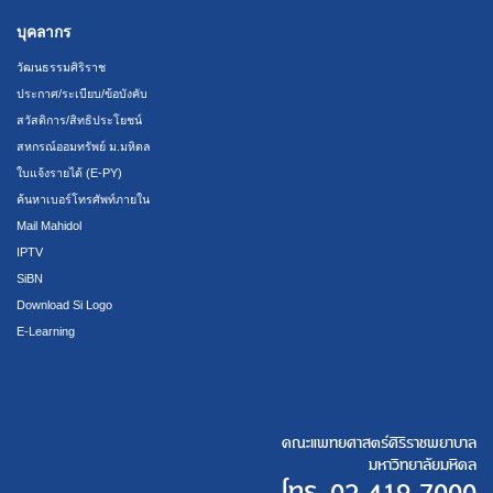
บุคลากร
วัฒนธรรมศิริราช
ประกาศ/ระเบียบ/ข้อบังคับ
สวัสดิการ/สิทธิประโยชน์
สหกรณ์ออมทรัพย์ ม.มหิดล
ใบแจ้งรายได้ (E-PY)
ค้นหาเบอร์โทรศัพท์ภายใน
Mail Mahidol
IPTV
SiBN
Download Si Logo
E-Learning
คณะแพทยศาสตร์ศิริราชพยาบาล
มหาวิทยาลัยมหิดล