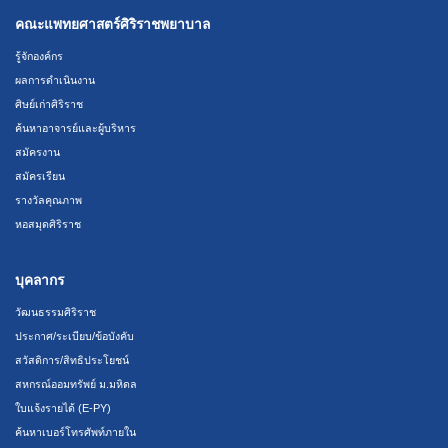
คณะแพทยศาสตร์ศิริราชพยาบาล
รู้จักองค์กร
ผลการดำเนินงาน
ศิษย์เก่าศิริราช
ค้นหาอาจารย์และผู้บริหาร
สมัครงาน
สมัครเรียน
รางวัลคุณภาพ
หอสมุดศิริราช
บุคลากร
วัฒนธรรมศิริราช
ประกาศ/ระเบียบ/ข้อบังคับ
สวัสดิการ/สิทธิประโยชน์
สหกรณ์ออมทรัพย์ ม.มหิดล
ใบแจ้งรายได้ (E-PY)
ค้นหาเบอร์โทรศัพท์ภายใน