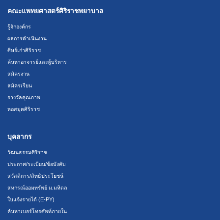
คณะแพทยศาสตร์ศิริราชพยาบาล
รู้จักองค์กร
ผลการดำเนินงาน
ศิษย์เก่าศิริราช
ค้นหาอาจารย์และผู้บริหาร
สมัครงาน
สมัครเรียน
รางวัลคุณภาพ
หอสมุดศิริราช
บุคลากร
วัฒนธรรมศิริราช
ประกาศ/ระเบียบ/ข้อบังคับ
สวัสดิการ/สิทธิประโยชน์
สหกรณ์ออมทรัพย์ ม.มหิดล
ใบแจ้งรายได้ (E-PY)
ค้นหาเบอร์โทรศัพท์ภายใน