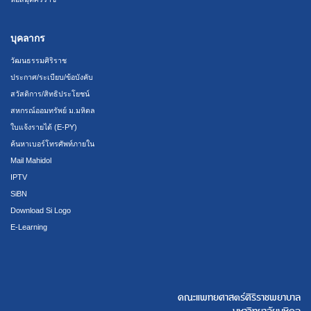
บุคลากร
วัฒนธรรมศิริราช
ประกาศ/ระเบียบ/ข้อบังคับ
สวัสดิการ/สิทธิประโยชน์
สหกรณ์ออมทรัพย์ ม.มหิดล
ใบแจ้งรายได้ (E-PY)
ค้นหาเบอร์โทรศัพท์ภายใน
Mail Mahidol
IPTV
SiBN
Download Si Logo
E-Learning
คณะแพทยศาสตร์ศิริราชพยาบาล