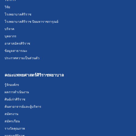
วิจัย
โรงพยาบาลศิริราช
โรงพยาบาลศิริราช ปิยมหาราชการุณย์
บริจาค
บุคลากร
อาสาสมัครศิริราช
ข้อมูลสาธารณะ
ประกาศความเป็นส่วนตัว
คณะแพทยศาสตร์ศิริราชพยาบาล
รู้จักองค์กร
ผลการดำเนินงาน
ศิษย์เก่าศิริราช
ค้นหาอาจารย์และผู้บริหาร
สมัครงาน
สมัครเรียน
รางวัลคุณภาพ
หอสมุดศิริราช