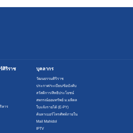
ศิริราช
บุคลากร
วัฒนธรรมศิริราช
ประกาศ/ระเบียบ/ข้อบังคับ
สวัสดิการ/สิทธิประโยชน์
สหกรณ์ออมทรัพย์ ม.มหิดล
ริหาร
ใบแจ้งรายได้ (E-PY)
ค้นหาเบอร์โทรศัพท์ภายใน
Mail Mahidol
IPTV