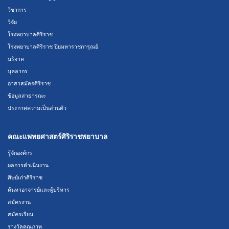
วิชาการ
วิจัย
โรงพยาบาลศิริราช
โรงพยาบาลศิริราช ปิยมหาราชการุณย์
บริจาค
บุคลากร
อาสาสมัครศิริราช
ข้อมูลสาธารณะ
ประกาศความเป็นส่วนตัว
คณะแพทยศาสตร์ศิริราชพยาบาล
รู้จักองค์กร
ผลการดำเนินงาน
ศิษย์เก่าศิริราช
ค้นหาอาจารย์และผู้บริหาร
สมัครงาน
สมัครเรียน
รางวัลคุณภาพ