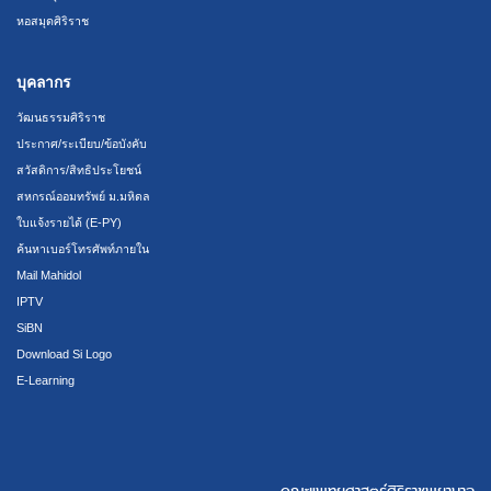
หอสมุดศิริราช
บุคลากร
วัฒนธรรมศิริราช
ประกาศ/ระเบียบ/ข้อบังคับ
สวัสดิการ/สิทธิประโยชน์
สหกรณ์ออมทรัพย์ ม.มหิดล
ใบแจ้งรายได้ (E-PY)
ค้นหาเบอร์โทรศัพท์ภายใน
Mail Mahidol
IPTV
SiBN
Download Si Logo
E-Learning