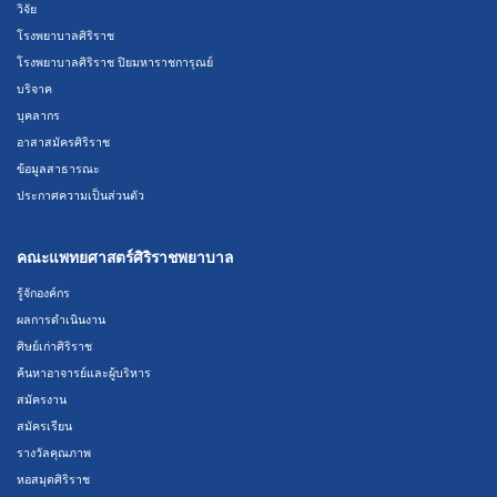
วิจัย
โรงพยาบาลศิริราช
โรงพยาบาลศิริราช ปิยมหาราชการุณย์
บริจาค
บุคลากร
อาสาสมัครศิริราช
ข้อมูลสาธารณะ
ประกาศความเป็นส่วนตัว
คณะแพทยศาสตร์ศิริราชพยาบาล
รู้จักองค์กร
ผลการดำเนินงาน
ศิษย์เก่าศิริราช
ค้นหาอาจารย์และผู้บริหาร
สมัครงาน
สมัครเรียน
รางวัลคุณภาพ
หอสมุดศิริราช