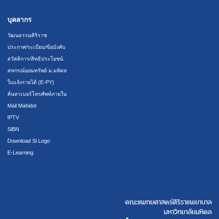
บุคลากร
วัฒนธรรมศิริราช
ประกาศ/ระเบียบ/ข้อบังคับ
สวัสดิการ/สิทธิประโยชน์
สหกรณ์ออมทรัพย์ ม.มหิดล
ใบแจ้งรายได้ (E-PY)
ค้นหาเบอร์โทรศัพท์ภายใน
Mail Mahidol
IPTV
SiBN
Download Si Logo
E-Learning
คณะแพทยศาสตร์ศิริราชพยาบาล
มหาวิทยาลัยมหิดล