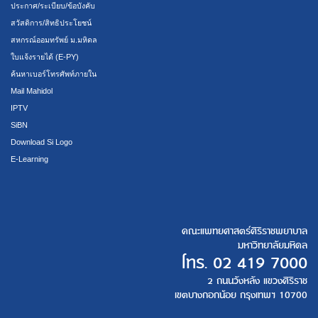
ประกาศ/ระเบียบ/ข้อบังคับ
สวัสดิการ/สิทธิประโยชน์
สหกรณ์ออมทรัพย์ ม.มหิดล
ใบแจ้งรายได้ (E-PY)
ค้นหาเบอร์โทรศัพท์ภายใน
Mail Mahidol
IPTV
SiBN
Download Si Logo
E-Learning
คณะแพทยศาสตร์ศิริราชพยาบาล
มหาวิทยาลัยมหิดล
โทร.
02 419 7000
2 ถนนวังหลัง แขวงศิริราช
เขตบางกอกน้อย กรุงเทพฯ 10700