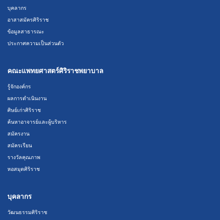
บุคลากร
อาสาสมัครศิริราช
ข้อมูลสาธารณะ
ประกาศความเป็นส่วนตัว
คณะแพทยศาสตร์ศิริราชพยาบาล
รู้จักองค์กร
ผลการดำเนินงาน
ศิษย์เก่าศิริราช
ค้นหาอาจารย์และผู้บริหาร
สมัครงาน
สมัครเรียน
รางวัลคุณภาพ
หอสมุดศิริราช
บุคลากร
วัฒนธรรมศิริราช