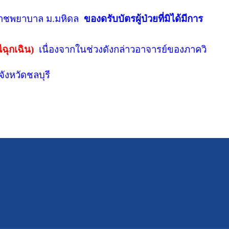
าชพยาบาล ม.มหิดล
ของดรับบัตรผู้ป่วยที่มิได้มีการ
ฉุกเฉิน)
เนื่องจากในช่วงดังกล่าวอาจารย์ของภาควิ
ังหวัดชลบุรี