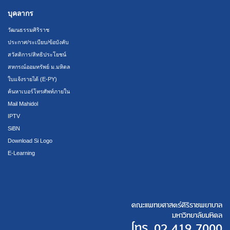
บุคลากร
วัฒนธรรมศิริราช
ประกาศ/ระเบียบ/ข้อบังคับ
สวัสดิการ/สิทธิประโยชน์
สหกรณ์ออมทรัพย์ ม.มหิดล
ใบแจ้งรายได้ (E-PY)
ค้นหาเบอร์โทรศัพท์ภายใน
Mail Mahidol
IPTV
SiBN
Download Si Logo
E-Learning
คณะแพทยศาสตร์ศิริราชพยาบาล
มหาวิทยาลัยมหิดล
โทร.
02 419 7000