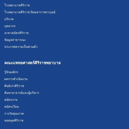
โรงพยาบาลศิริราช
โรงพยาบาลศิริราช ปิยมหาราชการุณย์
บริจาค
บุคลากร
อาสาสมัครศิริราช
ข้อมูลสาธารณะ
ประกาศความเป็นส่วนตัว
คณะแพทยศาสตร์ศิริราชพยาบาล
รู้จักองค์กร
ผลการดำเนินงาน
ศิษย์เก่าศิริราช
ค้นหาอาจารย์และผู้บริหาร
สมัครงาน
สมัครเรียน
รางวัลคุณภาพ
หอสมุดศิริราช