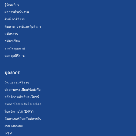
รู้จักองค์กร
ผลการดำเนินงาน
ศิษย์เก่าศิริราช
ค้นหาอาจารย์และผู้บริหาร
สมัครงาน
สมัครเรียน
รางวัลคุณภาพ
หอสมุดศิริราช
บุคลากร
วัฒนธรรมศิริราช
ประกาศ/ระเบียบ/ข้อบังคับ
สวัสดิการ/สิทธิประโยชน์
สหกรณ์ออมทรัพย์ ม.มหิดล
ใบแจ้งรายได้ (E-PY)
ค้นหาเบอร์โทรศัพท์ภายใน
Mail Mahidol
IPTV