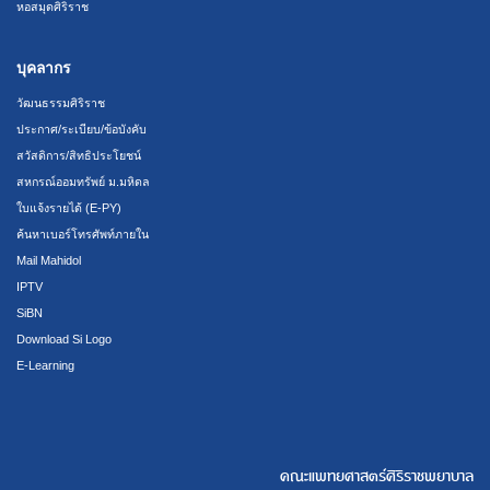
หอสมุดศิริราช
บุคลากร
วัฒนธรรมศิริราช
ประกาศ/ระเบียบ/ข้อบังคับ
สวัสดิการ/สิทธิประโยชน์
สหกรณ์ออมทรัพย์ ม.มหิดล
ใบแจ้งรายได้ (E-PY)
ค้นหาเบอร์โทรศัพท์ภายใน
Mail Mahidol
IPTV
SiBN
Download Si Logo
E-Learning
คณะแพทยศาสตร์ศิริราชพยาบาล