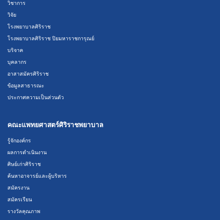
วิชาการ
วิจัย
โรงพยาบาลศิริราช
โรงพยาบาลศิริราช ปิยมหาราชการุณย์
บริจาค
บุคลากร
อาสาสมัครศิริราช
ข้อมูลสาธารณะ
ประกาศความเป็นส่วนตัว
คณะแพทยศาสตร์ศิริราชพยาบาล
รู้จักองค์กร
ผลการดำเนินงาน
ศิษย์เก่าศิริราช
ค้นหาอาจารย์และผู้บริหาร
สมัครงาน
สมัครเรียน
รางวัลคุณภาพ