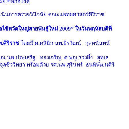
ัยเชื้อก่อโรค
ดำเนินการตรวจวินิจฉัย คณะแพทยศาสตร์ศิริราช
ไข้หวัดใหญ่สายพันธุ์ใหม่ 2009
”
ในวันพฤหัสบดีที่
พ.ศิริราช
โดยมี ศ.คลินิก นพ.ธีรวัฒน์
กุลทนันทน์
คุณ นพ.ประเสริฐ
ทองเจริญ
ศ.พญ.รวงผึ้ง
สุทเธ
ุลชีววิทยา พร้อมด้วย รศ.นพ.สุรินทร์
ธนพิพัฒนศิริ