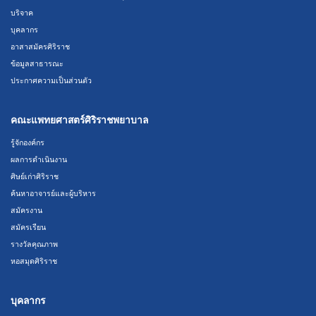
บริจาค
บุคลากร
อาสาสมัครศิริราช
ข้อมูลสาธารณะ
ประกาศความเป็นส่วนตัว
คณะแพทยศาสตร์ศิริราชพยาบาล
รู้จักองค์กร
ผลการดำเนินงาน
ศิษย์เก่าศิริราช
ค้นหาอาจารย์และผู้บริหาร
สมัครงาน
สมัครเรียน
รางวัลคุณภาพ
หอสมุดศิริราช
บุคลากร