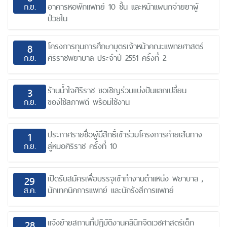
ก.ย.
อาคารหอพักแพทย์ 10 ชั้น และหน้าแผนกจ่ายยาผู้
ป่วยใน
โครงการทุนการศึกษาบุตรเจ้าหน้าคณะแพทยศาสตร์
8
ก.ย.
ศิริราชพยาบาล ประจำปี 2551 ครั้งที่ 2
ร้านน้ำใจศิริราช ขอเชิญร่วมแบ่งปันแลกเปลี่ยน
3
ก.ย.
ของใช้สภาพดี พร้อมใช้งาน
ประกาศรายชื่อผู้มีสิทธิ์เข้าร่วมโครงการค่ายเส้นทาง
1
ก.ย.
สู่หมอศิริราช ครั้งที่ 10
เปิดรับสมัครเพื่อบรรจุเข้าทำงานตำแหน่ง พยาบาล ,
29
ส.ค.
นักเทคนิคการแพทย์ และนักรังสีการแพทย์
แจ้งย้ายสถานที่ปฏิบัติงานคลินิกจิตเวชศาสตร์เด็ก
28