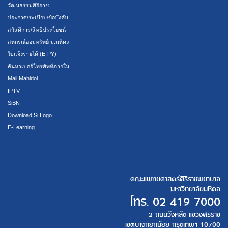
วัฒนธรรมศิริราช
ประกาศ/ระเบียบ/ข้อบังคับ
สวัสดิการ/สิทธิประโยชน์
สหกรณ์ออมทรัพย์ ม.มหิดล
ใบแจ้งรายได้ (E-PY)
ค้นหาเบอร์โทรศัพท์ภายใน
Mail Mahidol
IPTV
SiBN
Download Si Logo
E-Learning
คณะแพทยศาสตร์ศิริราชพยาบาล
มหาวิทยาลัยมหิดล
โทร.
02 419 7000
2 ถนนวังหลัง แขวงศิริราช
เขตบางกอกน้อย กรุงเทพฯ 10700