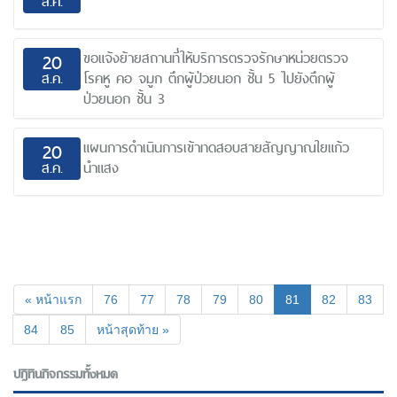
ส.ค.
ขอแจ้งย้ายสถานที่ให้บริการตรวจรักษาหน่วยตรวจ
20
ส.ค.
โรคหู คอ จมูก ตึกผู้ป่วยนอก ชั้น 5 ไปยังตึกผู้
ป่วยนอก ชั้น 3
แผนการดำเนินการเข้าทดสอบสายสัญญาณใยแก้ว
20
ส.ค.
นำแสง
(current)
« หน้าแรก
76
77
78
79
80
81
82
83
84
85
หน้าสุดท้าย »
ปฎิทินกิจกรรมทั้งหมด