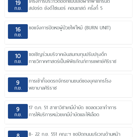
โครงการประกวดออกแบบเสื้อผ้ากีฬาแกรนด์
19
ก.ย.
สปอร์ต ยังดีไซเนอร์ คอนเทสต์ ครั้งที่ 5
ขอแจ้งการปิดหอผู้ป่วยไฟไหม้ (BURN UNIT)
16
ก.ย.
ขอเชิญร่วมบริจาคเงินสมทบทุนปรับปรุงตึก
10
ก.ย.
กายวิภาคศาสตร์เป็นพิพิธภัณฑ์การแพทย์ศิริราช
การเข้าที่จอดรถจักรยานยนต์ของบุคลากรโรง
9
ก.ย.
พยาบาลศิริราช
17 ต.ค. 51 สาขาวิชาเคมีบำบัด ขอลดเวลาทำการ
9
ก.ย.
การให้บริการหน่วยเคมีบำบัดและให้เลือด
8- 22 ก.ย. 551 คณะฯ ขอปิดถนนบริเวณด้านหน้า
8