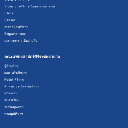
โรงพยาบาลศิริราช ปิยมหาราชการุณย์
บริจาค
บุคลากร
อาสาสมัครศิริราช
ข้อมูลสาธารณะ
ประกาศความเป็นส่วนตัว
คณะแพทยศาสตร์ศิริราชพยาบาล
รู้จักองค์กร
ผลการดำเนินงาน
ศิษย์เก่าศิริราช
ค้นหาอาจารย์และผู้บริหาร
สมัครงาน
สมัครเรียน
รางวัลคุณภาพ
หอสมุดศิริราช