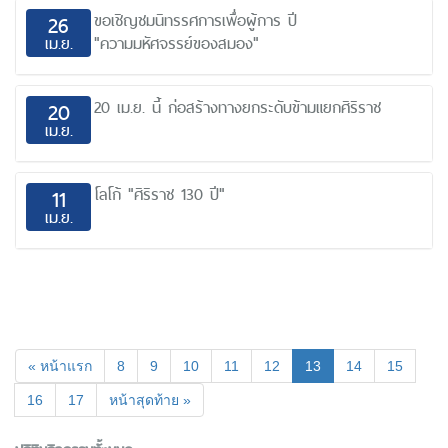
ขอเชิญชมนิทรรศการเพื่อผู้การ ปี
26
เม.ย.
"ความมหัศจรรย์ของสมอง"
20 เม.ย. นี้ ก่อสร้างทางยกระดับข้ามแยกศิริราช
20
เม.ย.
โลโก้ "ศิริราช 130 ปี"
11
เม.ย.
(current)
« หน้าแรก
8
9
10
11
12
13
14
15
16
17
หน้าสุดท้าย »