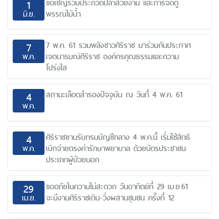
ขอเชิญร่วมประกวดปลาสวยงาม และการจัดตู้
1
มิ.ย.
พรรณไม้น้ำ
7 พ.ค. 61 รวมพลังชาวศิริราช มาร่วมกันประกาศ
7
พ.ค.
เจตนารมณ์ศิริราช องค์กรคุณธรรมและความ
โปร่งใส
สถานะเลือดสำรองปัจจุบัน ณ วันที่ 4 พ.ค. 61
4
พ.ค.
ศิริราชขานรับกรมบัญชีกลาง 4 พ.ค.นี้ เริ่มใช้สิทธิ
4
พ.ค.
เบิกจ่ายตรงค่ารักษาพยาบาล ด้วยบัตรประชาชน
ประเภทผู้ป่วยนอก
ขออภัยในความไม่สะดวก วันอาทิตย์ที่ 29 เม.ย.61
29
เม.ย.
จะมีงานศิริราชเดิน-วิ่งผสานชุมชน ครั้งที่ 12