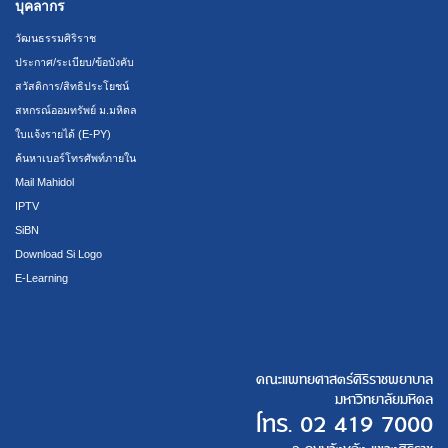
บุคลากร
วัฒนธรรมศิริราช
ประกาศ/ระเบียบ/ข้อบังคับ
สวัสดิการ/สิทธิประโยชน์
สหกรณ์ออมทรัพย์ ม.มหิดล
ใบแจ้งรายได้ (E-PY)
ค้นหาเบอร์โทรศัพท์ภายใน
Mail Mahidol
IPTV
SiBN
Download Si Logo
E-Learning
คณะแพทยศาสตร์ศิริราชพยาบาล
มหาวิทยาลัยมหิดล
โทร.
02 419 7000