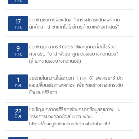
ขอเชิญชมการจัดแสดง “นิทรรศการแสดงผลงาน
17
ก.ค.
นักศึกษา สาขาเทคโนโลยีการศึกษาแพทยศาสตร์”
ขอเชิญบุคลากรชาวศิริราชและบุคคลที่สนใจร่วม
9
ก.ค.
กิจกรรม "อาสาพัฒนาคูคลองเขตบางกอกน้อย"
(สำนักงานเขตบางกอกน้อย)
ขออภัยในความไม่สะดวก 1 ก.ค. 61 รพ.ศิริราช ปิด
1
ก.ค.
และเปลี่ยนเส้นทางจราจร เพื่อก่อสร้างทางยกระดับ
ข้ามแยกศิริราช
ขอเชิญบุคลากรศิริราชร่วมกรอกข้อมูลสุขภาพ ใน
22
มิ.ย.
โครงการบางกอกน้อยโมเดล ผ่าน
https://bangkoknoimodel.mahidol.ac.th/