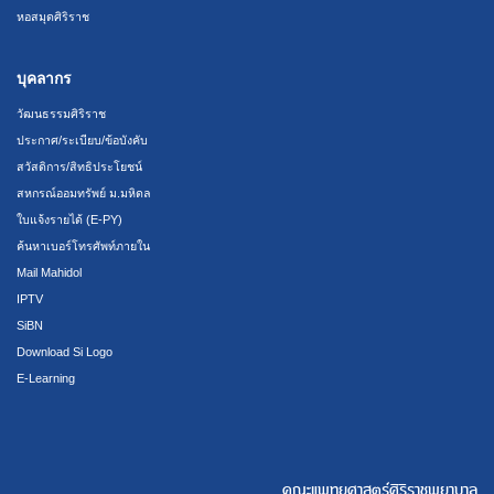
หอสมุดศิริราช
บุคลากร
วัฒนธรรมศิริราช
ประกาศ/ระเบียบ/ข้อบังคับ
สวัสดิการ/สิทธิประโยชน์
สหกรณ์ออมทรัพย์ ม.มหิดล
ใบแจ้งรายได้ (E-PY)
ค้นหาเบอร์โทรศัพท์ภายใน
Mail Mahidol
IPTV
SiBN
Download Si Logo
E-Learning
คณะแพทยศาสตร์ศิริราชพยาบาล