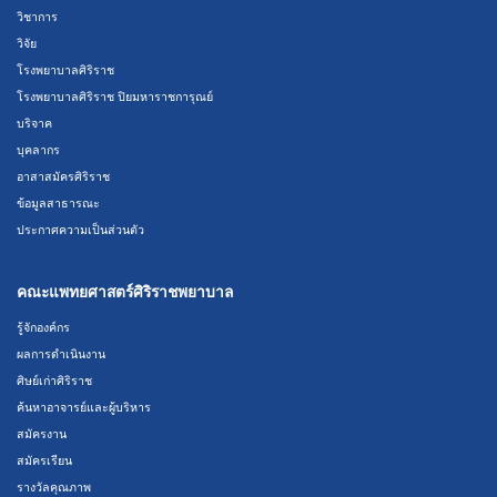
วิชาการ
วิจัย
โรงพยาบาลศิริราช
โรงพยาบาลศิริราช ปิยมหาราชการุณย์
บริจาค
บุคลากร
อาสาสมัครศิริราช
ข้อมูลสาธารณะ
ประกาศความเป็นส่วนตัว
คณะแพทยศาสตร์ศิริราชพยาบาล
รู้จักองค์กร
ผลการดำเนินงาน
ศิษย์เก่าศิริราช
ค้นหาอาจารย์และผู้บริหาร
สมัครงาน
สมัครเรียน
รางวัลคุณภาพ