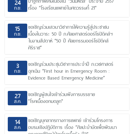
ปาฐกถาพิเศษเนื่องใน “วันมหิดล” ประจำปี 2557
24
ก.ย.
เรื่อง “โรงเรียนแพทย์ในศตวรรษที่ 21"
ขอเชิญร่วมเสวนาวิชาการให้ความรู้สู่ประชาชน
15
ก.ย.
เนื่องในวาระ 50 ปี ภ.ศัลยศาสตร์ออร์โธปิดิคส์ฯ
ในงานสัปดาห์ “50 ปี ศัลยกรรมออร์โธปิดิคส์
ศิริราช”
ขอเชิญร่วมประชุมวิชาการประจำปี ภ.เวชศาสตร์
3
ก.ย.
ฉุกเฉิน “First hour in Emergency Room :
Evidence Based Emergency Medicine”
ขอเชิญผู้สนใจเข้าร่วมฟังการบรรยาย
27
ส.ค.
"โรคเนื้องอกมดลูก"
ขอเชิญบุคลากรทางการแพทย์ เข้าร่วมโครงการ
14
ส.ค.
อบรมเชิงปฏิบัติการ เรื่อง “ศิลปะบำบัดเพื่อพัฒนา