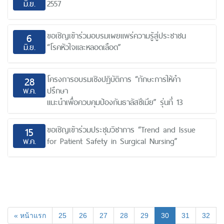
มิ.ย.
2557
ขอเชิญเข้าร่วมอบรมเผยแพร่ความรู้สู่ประชาชน
6
มิ.ย.
“โรคหัวใจและหลอดเลือด”
โครงการอบรมเชิงปฏิบัติการ “ทักษะการให้คำ
28
พ.ค.
ปรึกษา
แนะนำเพื่อควบคุมป้องกันธาลัสซีเมีย” รุ่นที่ 13
ขอเชิญเข้าร่วมประชุมวิชาการ “Trend and Issue
15
พ.ค.
for Patient Safety in Surgical Nursing”
(current)
« หน้าแรก
25
26
27
28
29
30
31
32