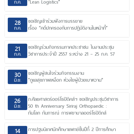
ก.ค.
“Lean Logistics”
ขอเชิญเข้าร่วมฟังการบรรยาย
28
ก.ค.
เรื่อง “คดีปกครองกับการปฏิบัติงานในหน้าที่”
ขอเชิญร่วมกิจกรรมภาคประชาชน ในงานประชุม
21
ก.ค.
วิชาการประจำปี 2557 ระหว่าง 21 – 25 ก.ค. 57
ขอเชิญผู้สนใจร่วมกิจกรรมงาน
30
มิ.ย.
"ดูแลสุขภาพเหงือก ห่วงใยผู้ป่วยเบาหวาน"
ภ.ศัลยศาสตร์ออร์โธปิดิคส์ฯ ขอเชิญประชุมวิชาการ
26
มิ.ย.
50 th Anniversary Siriraj Orthopaedic :
ทันโลก ทันการณ์ การพยาบาลออร์โธปิดิกส์
การปฐมนิเทศนักศึกษาแพทย์ชั้นปีที่ 2 ปีการศึกษา
14