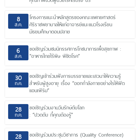
คุณภาพชีวิตผู้ป่วยโรคเรื้อรัง ปี3”
โครงการแนะนำหลักสูตรของคณะแพทยศาสตร์
8
ส.ค.
ศิริราชพยาบาลให้แก่อาจารย์แนะแนวโรงเรียน
มัธยมศึกษาตอนปลาย
ขอเชิญร่วมชมนิทรรศการโภชนาการเพื่อสุขภาพ :
6
ส.ค.
“อาหารไทยไร้พิษ พิชิตโรค”
ขอเชิญเข้าร่วมฟังการบรรยายและเสวนาให้ความรู้
30
ก.ค.
สำหรับผู้สูงอายุ เรื่อง “ออกกำลังกายอย่างไรให้ฟิต
แอนเฟิร์ม”
ขอเชิญร่วมงานวันรักษ์ตับโลก
28
ก.ค.
: “ปวดตับ ที่คุณต้องรู้”
ขอเชิญร่วมประชุมวิชาการ (Quality Conference)
28