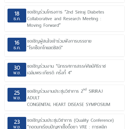
ขอเชิญร่วมโครงการ “2nd Siriraj Diabetes
18
ธ.ค.
Collaborative and Research Meeting :
Moving Forward”
ขอเชิญผู้สนใจเข้าร่วมฟังการบรรยาย
16
ธ.ค.
"โรคช็อกโกแลตซิสต์"
ขอเชิญร่วมงาน “นิทรรศการสรรค์ศิลป์ศิริราช
30
พ.ย.
เฉลิมพระเกียรติ ครั้งที่ 4”
nd
ขอเชิญร่วมงานประชุมวิชาการ 2
SIRIRAJ
25
พ.ย.
ADULT
CONGENITAL HEART DISEASE SYMPOSIUM
ขอเชิญร่วมประชุมวิชาการ (Quality Conference)
23
พ.ย.
“ถอดบทเรียนปัญหาเชื้อดื้อยา VRE : การพลิก