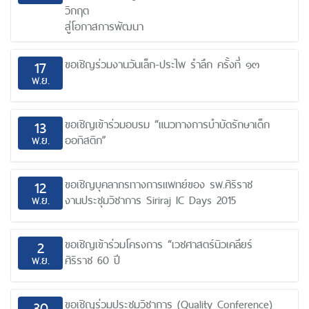
วิกฤต
สู่โอกาสการพัฒนา
ขอเชิญร่วมงานวันเล็ก-ประไพ รำลึก ครั้งที่ ๑๓
17
พ.ย.
ขอเชิญเข้าร่วมอบรม “แนวทางการบำบัดรักษาเด็ก
13
พ.ย.
ออทิสติก”
ขอเชิญบุคลากรทางการแพทย์ของ รพ.ศิริราช
12
พ.ย.
งานประชุมวิชาการ Siriraj IC Days 2015
ขอเชิญเข้าร่วมโครงการ “เวชศาสตร์นิวเคลียร์
2
พ.ย.
ศิริราช 60 ปี
ขอเชิญร่วมประชุมวิชาการ (Quality Conference)
30