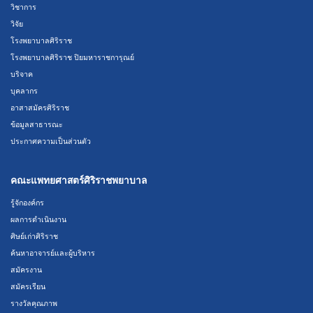
วิชาการ
วิจัย
โรงพยาบาลศิริราช
โรงพยาบาลศิริราช ปิยมหาราชการุณย์
บริจาค
บุคลากร
อาสาสมัครศิริราช
ข้อมูลสาธารณะ
ประกาศความเป็นส่วนตัว
คณะแพทยศาสตร์ศิริราชพยาบาล
รู้จักองค์กร
ผลการดำเนินงาน
ศิษย์เก่าศิริราช
ค้นหาอาจารย์และผู้บริหาร
สมัครงาน
สมัครเรียน
รางวัลคุณภาพ