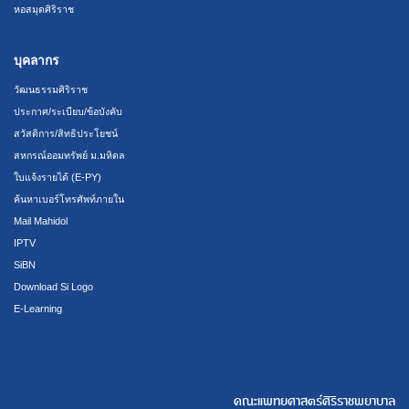
หอสมุดศิริราช
บุคลากร
วัฒนธรรมศิริราช
ประกาศ/ระเบียบ/ข้อบังคับ
สวัสดิการ/สิทธิประโยชน์
สหกรณ์ออมทรัพย์ ม.มหิดล
ใบแจ้งรายได้ (E-PY)
ค้นหาเบอร์โทรศัพท์ภายใน
Mail Mahidol
IPTV
SiBN
Download Si Logo
E-Learning
คณะแพทยศาสตร์ศิริราชพยาบาล