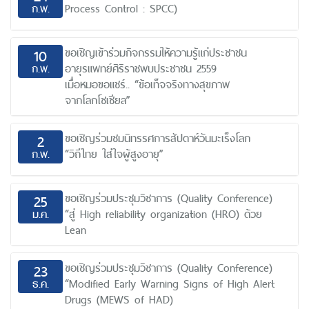
ก.พ.
Process Control : SPCC)
ขอเชิญเข้าร่วมกิจกรรมให้ความรู้แก่ประชาชน
10
ก.พ.
อายุรแพทย์ศิริราชพบประชาชน 2559
เมื่อหมอขอแชร์.. “ข้อเท็จจริงทางสุขภาพ
จากโลกโซเชียล”
ขอเชิญร่วมชมนิทรรศการสัปดาห์วันมะเร็งโลก
2
ก.พ.
“วิถีไทย ใส่ใจผู้สูงอายุ”
ขอเชิญร่วมประชุมวิชาการ (Quality Conference)
25
ม.ค.
“สู่ High reliability organization (HRO) ด้วย
Lean
ขอเชิญร่วมประชุมวิชาการ (Quality Conference)
23
ธ.ค.
“Modified Early Warning Signs of High Alert
Drugs (MEWS of HAD)