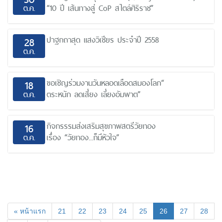
ต.ค.
“10 ปี เส้นทางสู่ CoP สไตล์ศิริราช”
ปาฐกถาสุด แสงวิเชียร ประจำปี 2558
28
ต.ค.
ขอเชิญร่วมงานวันหลอดเลือดสมองโลก“
18
ต.ค.
ตระหนัก ลดเสี่ยง เลี่ยงอัมพาต”
กิจกรรรมส่งเสริมสุขภาพสตรีวัยทอง
16
ต.ค.
เรื่อง “วัยทอง...ก็มีหัวใจ”
(current)
« หน้าแรก
21
22
23
24
25
26
27
28