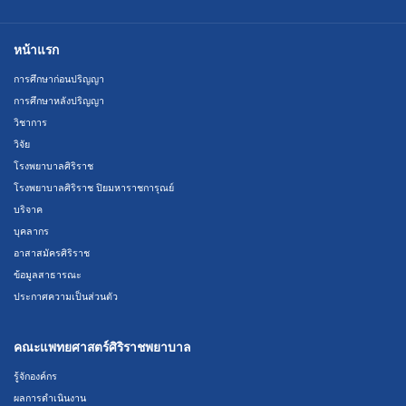
หน้าแรก
การศึกษาก่อนปริญญา
การศึกษาหลังปริญญา
วิชาการ
วิจัย
โรงพยาบาลศิริราช
โรงพยาบาลศิริราช ปิยมหาราชการุณย์
บริจาค
บุคลากร
อาสาสมัครศิริราช
ข้อมูลสาธารณะ
ประกาศความเป็นส่วนตัว
คณะแพทยศาสตร์ศิริราชพยาบาล
รู้จักองค์กร
ผลการดำเนินงาน