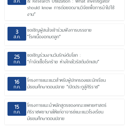
ส.ค.
& Research Utilization : What investigator
should know การต่อยอดงานวิจัยเพื่อการนำไปใช้
งาน”
ขอเชิญผู้สนใจเข้าร่วมฟังการบรรยาย
3
ส.ค.
"โรคเนื้องอกมดลูก"
ขอเชิญร่วมงานวันรักษ์ตับโลก :
25
ก.ค.
“กำจัดเชื้อโรคร้าย ห่างไกลไวรัสตับอักเสบ”
โครงการแนะแนวสำหรับผู้ปกครองและนักเรียน
16
ก.ค.
มัธยมศึกษาตอนปลาย "เปิดประตูสู่ศิริราช"
โครงการแนะนำหลักสูตรของคณะแพทยศาสตร์
15
ก.ค.
ศิริราชพยาบาลให้แก่อาจารย์แนะแนวโรงเรียน
มัธยมศึกษาตอนปลาย