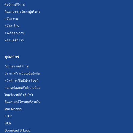
ศิษย์เก่าศิริราช
ค้นหาอาจารย์และผู้บริหาร
สมัครงาน
สมัครเรียน
รางวัลคุณภาพ
หอสมุดศิริราช
บุคลากร
วัฒนธรรมศิริราช
ประกาศ/ระเบียบ/ข้อบังคับ
สวัสดิการ/สิทธิประโยชน์
สหกรณ์ออมทรัพย์ ม.มหิดล
ใบแจ้งรายได้ (E-PY)
ค้นหาเบอร์โทรศัพท์ภายใน
Mail Mahidol
IPTV
SiBN
Download Si Logo