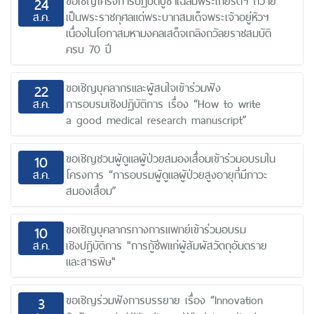
ขอเชิญโครงการปฏิบัติบูชาเฉลิมพระเกียรติฯ ถวาย
24
ส.ค.
เป็นพระราชกุศลแด่พระบาทสมเด็จพระเจ้าอยู่หัวฯ
เนื่องในโอกาสมหามงคลเสด็จเถลิงถวัลยราชสมบัติ
ครบ 70 ปี
ขอเชิญบุคลากรและผู้สนใจเข้าร่วมฟัง
22
ส.ค.
การอบรมเชิงปฏิบัติการ เรื่อง “How to write
a good medical research manuscript”
ขอเชิญชวนผู้ดูแลผู้ป่วยสมองเสื่อมเข้าร่วมอบรมใน
10
ส.ค.
โครงการ “การอบรมผู้ดูแลผู้ป่วยสูงอายุที่มีภาวะ
สมองเสื่อม”
ขอเชิญบุคลากรทางการแพทย์เข้าร่วมอบรม
10
ส.ค.
เชิงปฏิบัติการ "การกู้ชีพแก่ผู้สัมผัสวัตถุอันตราย
และสารพิษ"
ขอเชิญร่วมฟังการบรรยาย เรื่อง “Innovation
3