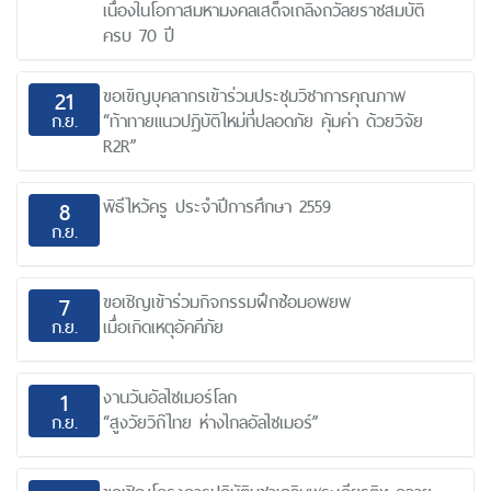
เนื่องในโอกาสมหามงคลเสด็จเถลิงถวัลยราชสมบัติ
ครบ 70 ปี
ขอเขิญบุคลากรเข้าร่วมประชุมวิชาการคุณภาพ
21
ก.ย.
“ท้าทายแนวปฎิบัติใหม่ที่ปลอดภัย คุ้มค่า ด้วยวิจัย
R2R”
พิธีไหว้ครู ประจำปีการศึกษา 2559
8
ก.ย.
ขอเชิญเข้าร่วมกิจกรรมฝึกซ้อมอพยพ
7
ก.ย.
เมื่อเกิดเหตุอัคคีภัย
งานวันอัลไซเมอร์โลก
1
ก.ย.
“สูงวัยวิถ๊ไทย ห่างไกลอัลไซเมอร์”