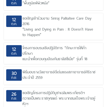
ต.ค.
“ผื่นภูมิเเพ้ผิวหนัง”
ขอเชิญเข้าร่วมงาน Siriraj Palliative Care Day
12
ต.ค.
2016
“Living and Dying in Pain : It Doesn't Have
to Happen”
โครงการอบรมเชิงปฏิบัติการ “ทักษะการให้คำ
12
ต.ค.
ปรึกษา
แนะนำเพื่อควบคุมป้องกันธาลัสซีเมีย” รุ่นที่ 18
พิธีมอบรางวัลอาจารย์ดีเด่นของสภาอาจารย์ศิริราช
30
ก.ย.
ประจำปี 2559
ขอเชิญโครงการปฏิบัติบูชาเฉลิมพระเกียรติฯ
26
ก.ย.
ถวายเป็นพระราชกุศลแด่ พระบาทสมเด็จพระเจ้าอยู่
หัวฯ