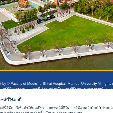
 by © Faculty of Medicine Siriraj Hospital, Mahidol University All rights
ร์ศิริราชพยาบาล เลขที่ 2 ถนนวังหลัง แขวงศิริราช เขตบางกอกน้อย กร
Webmaster: siwww@mahidol.ac.th
ซต์นี้ใช้คุกกี้
ประกาศความเป็นส่วนตัว
ซต์นี้ใช้คุกกี้เพื่อทำให้คุณมีประสบการณ์ที่ดีในการใช้งานเว็บไซต์ โปรดคล